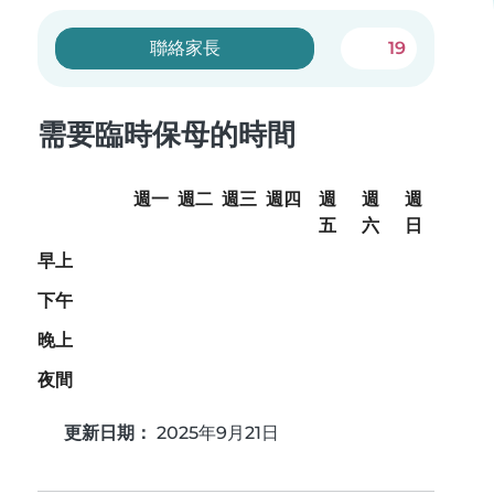
聯絡家長
19
需要臨時保母的時間
週一
週二
週三
週四
週
週
週
五
六
日
早上
下午
晚上
夜間
更新日期：
2025年9月21日