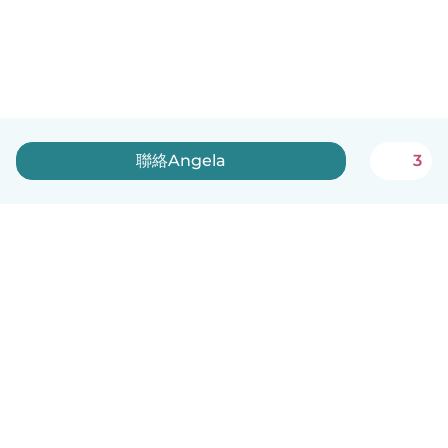
聯絡Angela
3
中文（繁體）
平台運作說明
幫助
條款與隱私政策
價格
公司資訊
Babysits 企業專區
社群規範