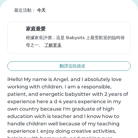
最近活動：
今天
家庭最愛
根據家長評價，這是 Babysits 上最受歡迎的臨時保
母之一。
了解更多
翻譯這段描述
lHello! My name is Angel. and I absolutely love 
working with children. I am a responsible, 
patient, and energetic babysitter with 2 years of 
experience here a d 4 years experience in my 
own country because I'm graduate of high 
education wich is teacher and I know how to 
handle children well because of my teaching 
experience l. enjoy doing creative activities, 