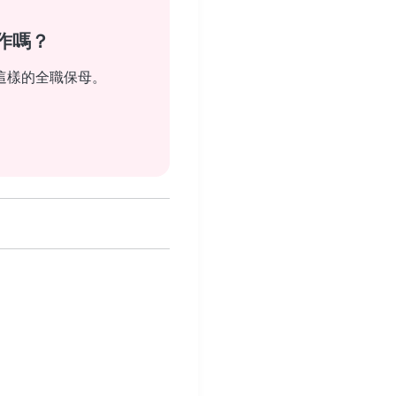
作嗎？
這樣的全職保母。