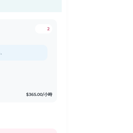
2
料。
$365.00/小時