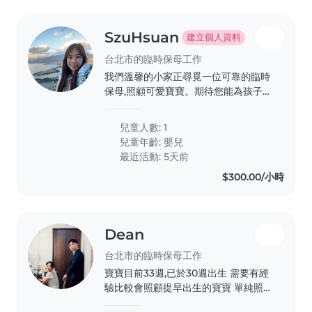
SzuHsuan
建立個人資料
台北市的臨時保母工作
我們溫馨的小家正尋覓一位可靠的臨時
保母,照顧可愛寶寶。期待您能為孩子帶
來關愛與溫暖。 先試用還沒有確認需
求,有短期旅遊的可能
兒童人數: 1
兒童年齡:
嬰兒
最近活動: 5天前
$300.00/小時
Dean
台北市的臨時保母工作
寶寶目前33週,已於30週出生 需要有經
驗比較會照顧提早出生的寶寶 單純照
顧及指導媽媽照顧寶寶的方式 讓寶寶