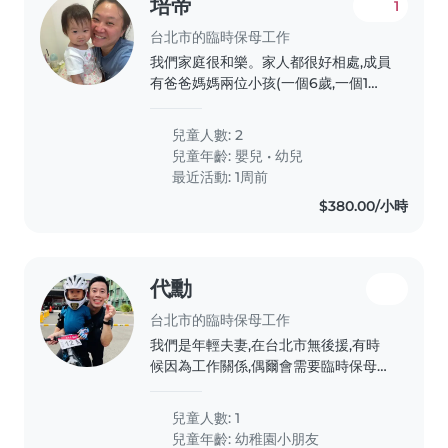
培帝
1
學齡前孩童,歡迎喜歡小動物的全職或臨
時保母到府照顧。若您會說中文或英文,
台北市的臨時保母工作
都歡迎與我聯絡!我家有一名活潑好動
我們家庭很和樂。家人都很好相處,成員
且充滿創意的學齡前孩童,歡迎喜歡小動
有爸爸媽媽兩位小孩(一個6歲,一個1歲)
物的全職或臨時保母到府照顧。若您會
還有外婆,人口單純。環境各方面也不錯
說中文或英文,都歡迎與我聯絡!
需要找的褓母要有耐性細心,謹慎小心
兒童人數: 2
兒童年齡:
嬰兒
•
幼兒
最近活動: 1周前
$380.00/小時
代勳
台北市的臨時保母工作
我們是年輕夫妻,在台北市無後援,有時
候因為工作關係,偶爾會需要臨時保母。
希望可以透過平台得到幫助,解決新手爸
媽的問題。謝謝。
兒童人數: 1
兒童年齡:
幼稚園小朋友