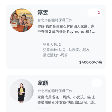
淳雯
2
台北市的臨時保母工作
你好!我們是住在石牌的四人家庭。家
中有個 2 歲的哥哥 Raymond 和 1 歲
的妹妹琳萱。兩個孩子目前都處於熱愛
探索的階段。 因為有時需要短暫處理
兒童人數: 2
家務或工作,想尋找一位細心、重視衛
兒童年齡:
幼兒
•
幼稚園小朋友
生、且充滿正向陽光能量的臨時保母/
最近活動: 3周前
陪玩夥伴,來家裡陪伴孩子共讀、遊戲。
$400.00/小時
我們家育兒氛圍尊重且放手,臨托時家長
通常也會在家中其他區域,可以隨時後
援。希望能找到長期配合的優質隊友,讓
彼此成為育兒路上的好夥伴!
家頡
台北市的臨時保母工作
家庭成員:爸爸、媽媽、小女孩、貓 主
要被照顧者:小女孩(快四歲),活潑、謹
慎、胃口好 主要訴求: 1.減少3c 2.減少