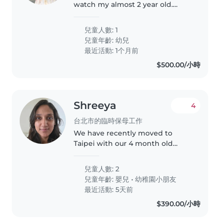
watch my almost 2 year old.
While my mom is still present.
She is just older so needs
兒童人數: 1
someone to play with my child
兒童年齡:
幼兒
最近活動: 1个月前
$500.00/小時
Shreeya
4
台北市的臨時保母工作
We have recently moved to
Taipei with our 4 month old
baby and 4 year old child. I am
looking for someone to help out
兒童人數: 2
4 hours a day during weekdays.
兒童年齡:
嬰兒
•
幼稚園小朋友
They will primarily be watching..
最近活動: 5天前
$390.00/小時