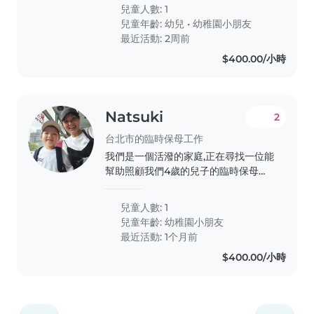
甜食、冰品 3.作息正常 主要照顧者:媽
兒童人數: 1
媽,媽媽工作是服務業,假日需要輪班 假
兒童年齡:
幼兒
•
幼稚園小朋友
日的主要照顧者:爸爸,爸爸好溝通,但比
最近活動: 2周前
較容易寵溺小孩 貓:慢熟,但不會攻擊
$400.00/小時
Natsuki
2
台北市的臨時保母工作
我們是一個活潑的家庭,正在尋找一位能
幫助照顧我們4歲的兒子的臨時保母或
全職保母。我們的小孩充滿好奇心、有
創意且愛運動,因此我們希望找到一位能
兒童人數: 1
陪伴他玩耍、幫助做功課,並能負責簡單
兒童年齡:
幼稚園小朋友
家務的保母。我們的家是日語環境,希望
最近活動: 1个月前
保母能熟悉中文英文日文。歡迎有興趣
$400.00/小時
的保母聯繫我們,我們很期待認識你!