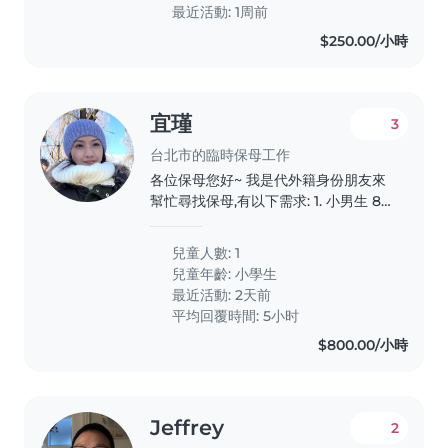
最近活動: 1周前
$250.00/小時
宜瑾
3
台北市的臨時保母工作
各位保母您好~ 我是代外籍身份朋友來
幫忙尋找保母,有以下需求: 1. 小男生 8
歲,母語英文,家長希望孩子可以學講中
文,所以保母以中文對話為主、英文為輔
兒童人數: 1
2. 時間:9-12 月,每週1~5協助上下學接送
兒童年齡:
小學生
(早&傍晚 ),放學接回家以後簡單陪做作
最近活動: 2天前
業直到家長下班返家 3. 地點:住家大直,
平均回覆時間: 5小时
學校士林 4. 交通:以計程車/Uber 為主,
$800.00/小時
家長出車資 5. 餐食:不需準備..
Jeffrey
2