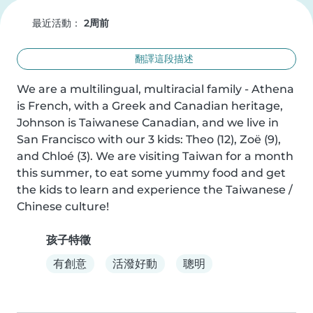
最近活動：
2周前
翻譯這段描述
We are a multilingual, multiracial family - Athena 
is French, with a Greek and Canadian heritage, 
Johnson is Taiwanese Canadian, and we live in 
San Francisco with our 3 kids: Theo (12), Zoë (9), 
and Chloé (3). We are visiting Taiwan for a month 
this summer, to eat some yummy food and get 
the kids to learn and experience the Taiwanese / 
Chinese culture!
孩子特徵
有創意
活潑好動
聰明