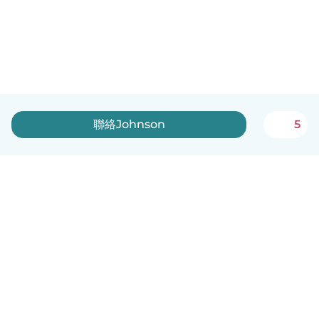
聯絡Johnson
5
中文（繁體）
平台運作說明
幫助
條款與隱私政策
價格
公司資訊