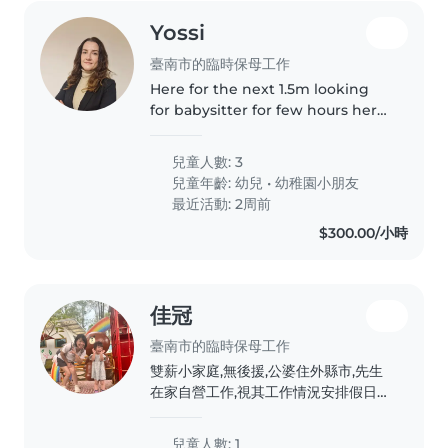
Yossi
臺南市的臨時保母工作
Here for the next 1.5m looking
for babysitter for few hours here
and there
兒童人數: 3
兒童年齡:
幼兒
•
幼稚園小朋友
最近活動: 2周前
$300.00/小時
佳冠
臺南市的臨時保母工作
雙薪小家庭,無後援,公婆住外縣市,先生
在家自營工作,視其工作情況安排假日回
公婆家過夜。媽媽平日上班,小孩即將三
歲,目前幼幼班,無奈年紀越大假日在家
兒童人數: 1