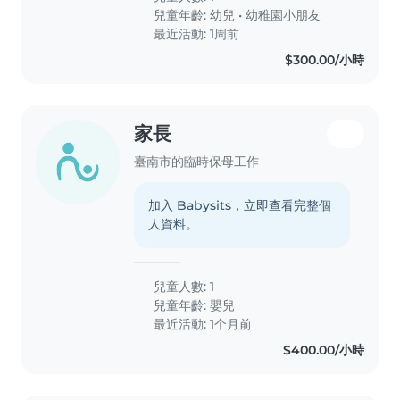
越需要陪玩,可是媽媽長時間下來還要做
兒童年齡:
幼兒
•
幼稚園小朋友
家務,身心不堪負荷需要喘息,需要臨時
最近活動: 1周前
保母或陪玩保母,一個月幾次的假日時間
$300.00/小時
到府陪伴小孩。家中有玩具、故事書,偶
爾她可以自己玩。希望可長期配合,未來
可陪讀,時間跟希望待遇可以商量,媽媽
彈性配合,謝謝🙏
家長
臺南市的臨時保母工作
加入 Babysits，立即查看完整個
人資料。
兒童人數: 1
兒童年齡:
嬰兒
最近活動: 1个月前
$400.00/小時