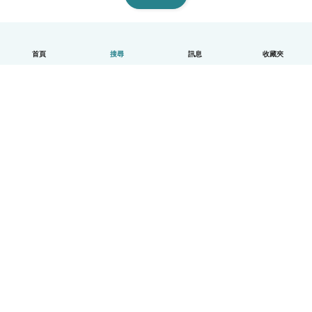
首頁
搜尋
訊息
收藏夾
中文（繁體）
平台運作說明
幫助
條款與隱私政策
價格
公司資訊
Babysits 企業專區
社群規範
© Babysits B.V.