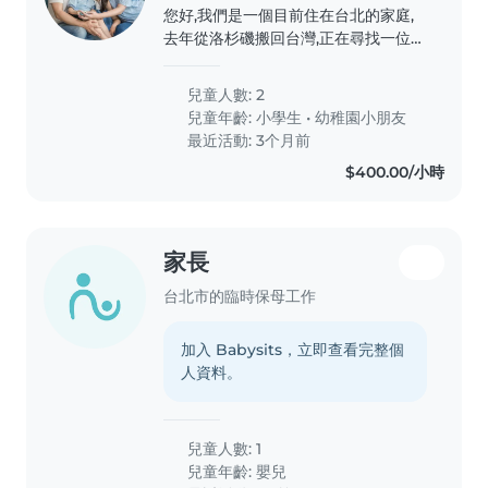
您好,我們是一個目前住在台北的家庭,
去年從洛杉磯搬回台灣,正在尋找一位細
心、有責任感且喜歡小孩的保母。 我
們有兩個孩子:7歲的女兒和3歲的兒子,
兒童人數: 2
兩個孩子都在美國出生。女兒個性獨
兒童年齡:
小學生
•
幼稚園小朋友
立、好奇心強,喜歡閱讀和各種活動;兒
最近活動: 3个月前
子活潑可愛,喜歡玩耍和探索新事物。兩
$400.00/小時
個孩子都很好相處。 我們是一個重視
尊重與良好溝通的家庭,希望找到一位真
心喜歡陪伴孩子、能帶給孩子安全與溫
暖的保母,也希望能建立長期、互相信任
家長
的合作關係。
台北市的臨時保母工作
加入 Babysits，立即查看完整個
人資料。
兒童人數: 1
兒童年齡:
嬰兒