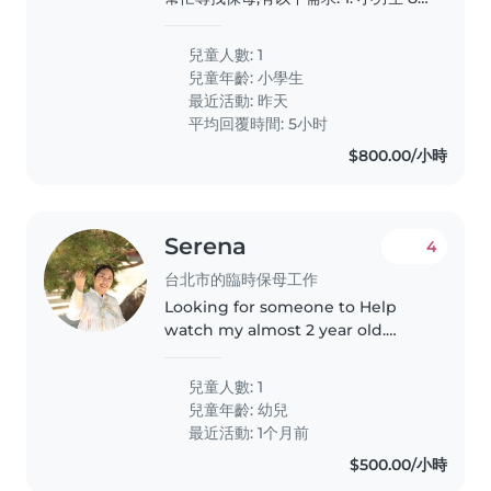
物的全職或臨時保母到府照顧。若您會
歲,母語英文,家長希望孩子可以學講中
說中文或英文,都歡迎與我聯絡!
文,所以保母以中文對話為主、英文為輔
兒童人數: 1
2. 時間:9-12 月,每週1~5協助上下學接送
兒童年齡:
小學生
(早&傍晚 ),放學接回家以後簡單陪做作
最近活動: 昨天
業直到家長下班返家 3. 地點:住家大直,
平均回覆時間: 5小时
學校士林 4. 交通:以計程車/Uber 為主,
$800.00/小時
家長出車資 5. 餐食:不需準備..
Serena
4
台北市的臨時保母工作
Looking for someone to Help
watch my almost 2 year old.
While my mom is still present.
She is just older so needs
兒童人數: 1
someone to play with my child
兒童年齡:
幼兒
最近活動: 1个月前
$500.00/小時