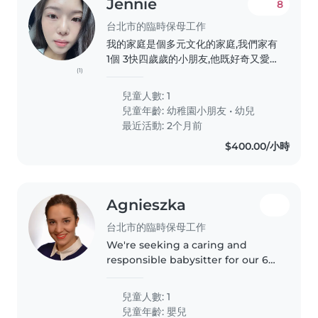
Jennie
8
台北市的臨時保母工作
我的家庭是個多元文化的家庭,我們家有
1個 3快四歲歲的小朋友,他既好奇又愛
(1)
運動。我們正在找一位可以在家裡照顧
他的臨時保母、居家保母或全職保母,希
兒童人數: 1
望這位保母可以對烹飪和家務有一定的
兒童年齡:
幼稚園小朋友
•
幼兒
經驗和熟悉度。如果你有興趣,歡迎隨時
最近活動: 2个月前
和我聯繫,安排見面的機會。 之外
$400.00/小時
1/7/2026之後找一位專職保姆可以照顧
弟弟，快兩歲，因為我現在懷三胎，又
創業中，有一點忙不過來，先生工作也
很忙，我們家裡有養一隻松鼠博美，希
Agnieszka
望有興趣能與我聯繫。
台北市的臨時保母工作
We're seeking a caring and
responsible babysitter for our 6
months baby boy. Our little one
is full of curiosity and playfulness.
兒童人數: 1
Comfort with cooking and light
兒童年齡:
嬰兒