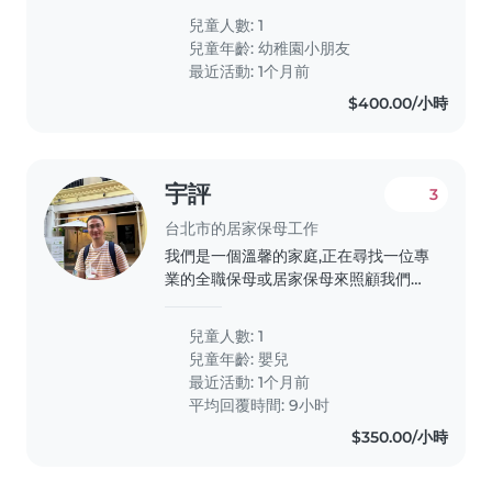
創意且愛運動,因此我們希望找到一位能
兒童人數: 1
陪伴他玩耍、幫助做功課,並能負責簡單
兒童年齡:
幼稚園小朋友
家務的保母。我們的家是日語環境,希望
最近活動: 1个月前
保母能熟悉中文英文日文。歡迎有興趣
$400.00/小時
的保母聯繫我們,我們很期待認識你!
宇評
3
台北市的居家保母工作
我們是一個溫馨的家庭,正在尋找一位專
業的全職保母或居家保母來照顧我們的
寶貝。我們的小寶貝活力充沛、聰明且
好奇心強,需要一位耐心且有愛心的保母
兒童人數: 1
來陪伴他成長。我們希望保母能在家中
兒童年齡:
嬰兒
照顧寶寶,並與我們保持良好的溝通。如
最近活動: 1个月前
果您符合條件,歡迎聯繫我們!
平均回覆時間: 9小时
$350.00/小時