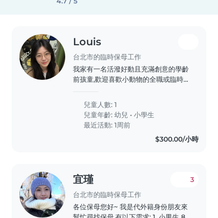
4.7 / 5
Louis
台北市的臨時保母工作
我家有一名活潑好動且充滿創意的學齡
前孩童,歡迎喜歡小動物的全職或臨時保
母到府照顧。若您會說中文或英文,都歡
迎與我聯絡!我家有一名活潑好動且充
兒童人數: 1
滿創意的學齡前孩童,歡迎喜歡小動物的
兒童年齡:
幼兒
•
小學生
全職或臨時保母到府照顧。若您會說中
最近活動: 1周前
文或英文,都歡迎與我聯絡!我家有一名
$300.00/小時
活潑好動且充滿創意的學齡前孩童,歡迎
喜歡小動物的全職或臨時保母到府照
顧。若您會說中文或英文,都歡迎與我聯
絡!我家有一名活潑好動且充滿創意的
宜瑾
3
學齡前孩童,歡迎喜歡小動物的全職或臨
時保母到府照顧。若您會說中文或英文,
台北市的臨時保母工作
都歡迎與我聯絡!我家有一名活潑好動
各位保母您好~ 我是代外籍身份朋友來
且充滿創意的學齡前孩童,歡迎喜歡小動
幫忙尋找保母,有以下需求: 1. 小男生 8