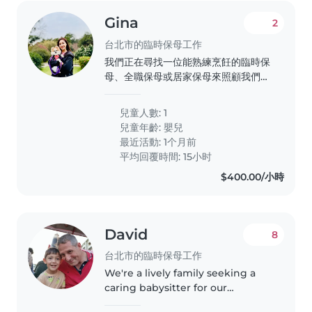
Gina
2
台北市的臨時保母工作
我們正在尋找一位能熟練烹飪的臨時保
母、全職保母或居家保母來照顧我們的
寶寶。我們的寶寶活潑好動,性格沉穩且
聰明。希望能找到一位能與寶寶相處融
兒童人數: 1
洽的保母,在家中提供照顧服務。我們的
兒童年齡:
嬰兒
家庭單純,待人也友善。如果您符合我們
最近活動: 1个月前
的需求,歡迎聯繫我們!
平均回覆時間: 15小时
$400.00/小時
David
8
台北市的臨時保母工作
We're a lively family seeking a
caring babysitter for our
energetic 7-year-old who loves