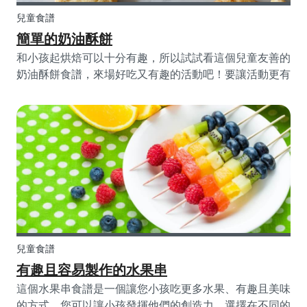
兒童食譜
簡單的奶油酥餅
和小孩起烘焙可以十分有趣，所以試試看這個兒童友善的
奶油酥餅食譜，來場好吃又有趣的活動吧！要讓活動更有
趣，您可以嘗試做出不同形狀的餅乾，或是在麵團裡加一
些葡萄乾或巧克力來增加更多樂趣。您也可以把裝飾餅乾
變成一個給孩子的創意活動！讓他們在餅乾上加上糖霜或
融化的巧克力來為這個傳統且備受喜愛的食譜添加新意。
您的小孩絕對會愛上烤這些餅乾，這也是一個讓他們在廚
房幫忙的好機會。
兒童食譜
有趣且容易製作的水果串
這個水果串食譜是一個讓您小孩吃更多水果、有趣且美味
的方式。您可以讓小孩發揮他們的創造力，選擇在不同的