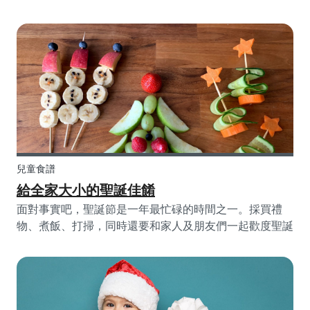
改善Babysits平台。我們持續的解答您的問題、設計新
的功能、並提供實用的內容，同時處理如此大量的任務可
是一個非常艱鉅的任務，這也是為什麼，從今天起，總算
有人能幫助我們了：讓我們向您介紹我們的新成員
Barry，Babysits的吉祥物！
兒童食譜
給全家大小的聖誕佳餚
面對事實吧，聖誕節是一年最忙碌的時間之一。採買禮
物、煮飯、打掃，同時還要和家人及朋友們一起歡度聖誕
佳節。這時屏棄平常的好習慣然後投入巧克力夢工廠懷抱
的選項好像更加誘人了。但是，身為家長，我們還是想要
做一個好榜樣。在頻繁聚餐的聖誕期間還是可以為我們的
孩子加入一些健康的食譜。