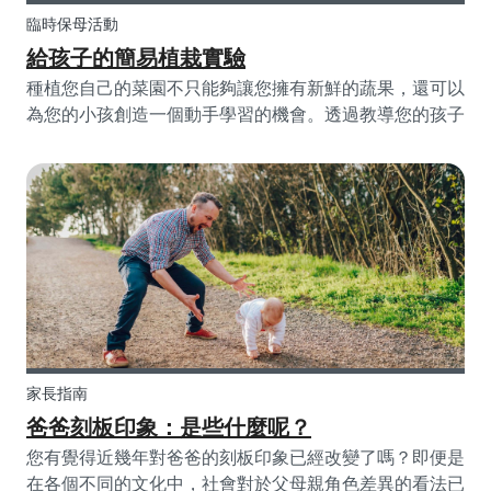
臨時保母活動
給孩子的簡易植栽實驗
種植您自己的菜園不只能夠讓您擁有新鮮的蔬果，還可以
為您的小孩創造一個動手學習的機會。透過教導您的孩子
基礎園藝，他們可以探索生命的開始以及植物需要什麼來
生存。您可以將園藝變成一個每週一次的活動，來打造關
於健康習慣以及永續的課程，同時收成所有好吃的蔬果。
家長指南
爸爸刻板印象：是些什麼呢？
您有覺得近幾年對爸爸的刻板印象已經改變了嗎？即便是
在各個不同的文化中，社會對於父母親角色差異的看法已