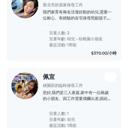
新北市的居家保母工作
我們家育有兩名活潑好動的幼兒,需要一
位耐心、有經驗的在宅保母照顧孩子,且
須熟悉早產兒兒照護注意事項,歡迎有相
關經驗的夥伴與我聯繫安排面談。
兒童人數: 2
兒童年齡:
幼兒
•
幼稚園小朋友
最近活動: 1周前
$370.00/小時
佩宣
桃園區的臨時保母工作
您好,我們是三人家庭,家中有一位兩歲
的小朋友。因工作需要偶爾出差,因此希
望尋找臨時保母協助照顧孩子。 主要
需求為晚間時段,協助準備簡單晚餐、陪
兒童人數: 1
伴孩子用餐、遊戲互動,以及基本的生活
兒童年齡:
幼兒
照顧(如洗澡、睡前陪伴等)。我們重視
最近活動: 1周前