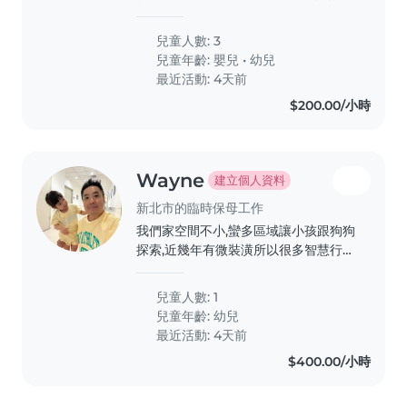
很聽話.只要喝飽.尿布有換.就不會哭鬧
了
兒童人數: 3
兒童年齡:
嬰兒
•
幼兒
最近活動: 4天前
$200.00/小時
Wayne
建立個人資料
新北市的臨時保母工作
我們家空間不小,蠻多區域讓小孩跟狗狗
探索,近幾年有微裝潢所以很多智慧行的
東西,像用手勢或siri開關燈,再加上環境
除了玩具以外很極簡舒服
兒童人數: 1
兒童年齡:
幼兒
最近活動: 4天前
$400.00/小時