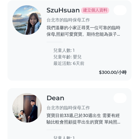
SzuHsuan
建立個人資料
台北市的臨時保母工作
我們溫馨的小家正尋覓一位可靠的臨時
保母,照顧可愛寶寶。期待您能為孩子帶
來關愛與溫暖。 先試用還沒有確認需
求,有短期旅遊的可能
兒童人數: 1
兒童年齡:
嬰兒
最近活動: 6天前
$300.00/小時
Dean
台北市的臨時保母工作
寶寶目前33週,已於30週出生 需要有經
驗比較會照顧提早出生的寶寶 單純照
顧及指導媽媽照顧寶寶的方式 讓寶寶
媽媽健康快樂
兒童人數: 1