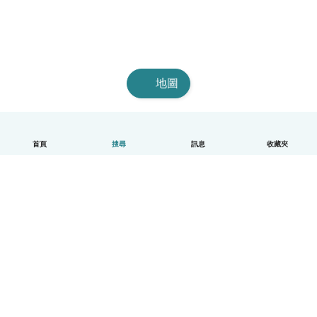
地圖
首頁
搜尋
訊息
收藏夾
中文（繁體）
平台運作說明
幫助
條款與隱私政策
價格
公司資訊
Babysits 企業專區
社群規範