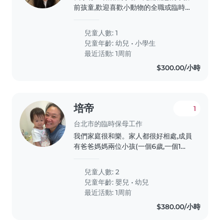
前孩童,歡迎喜歡小動物的全職或臨時保
母到府照顧。若您會說中文或英文,都歡
迎與我聯絡!我家有一名活潑好動且充
兒童人數: 1
滿創意的學齡前孩童,歡迎喜歡小動物的
兒童年齡:
幼兒
•
小學生
全職或臨時保母到府照顧。若您會說中
最近活動: 1周前
文或英文,都歡迎與我聯絡!我家有一名
$300.00/小時
活潑好動且充滿創意的學齡前孩童,歡迎
喜歡小動物的全職或臨時保母到府照
顧。若您會說中文或英文,都歡迎與我聯
絡!我家有一名活潑好動且充滿創意的
培帝
1
學齡前孩童,歡迎喜歡小動物的全職或臨
時保母到府照顧。若您會說中文或英文,
台北市的臨時保母工作
都歡迎與我聯絡!我家有一名活潑好動
我們家庭很和樂。家人都很好相處,成員
且充滿創意的學齡前孩童,歡迎喜歡小動
有爸爸媽媽兩位小孩(一個6歲,一個1歲)
物的全職或臨時保母到府照顧。若您會
還有外婆,人口單純。環境各方面也不錯
說中文或英文,都歡迎與我聯絡!
需要找的褓母要有耐性細心,謹慎小心
兒童人數: 2
兒童年齡:
嬰兒
•
幼兒
最近活動: 1周前
$380.00/小時