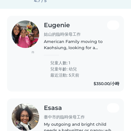
4.7 / 5
Eugenie
姑山的臨時保母工作
American Family moving to
Kaohsiung, looking for a
(1)
babysitter who will help with
childcare as we will be new to
兒童人數: 1
the country and will be in need
兒童年齡:
幼兒
of a reliable babysitter who is
最近活動: 5天前
patient,..
$350.00/小時
Esasa
臺中市的臨時保母工作
My outgoing and bright child
needs a babysitter or nanny who