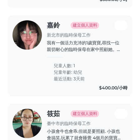
嘉鈴
建立個人資料
新北市的臨時保母工作
我有一個活力充沛的1歲寶寶,尋找一位
親切耐心的臨時保母在家中照顧她。如
果您喜歡和小朋友相處,歡迎與我聯繫!
再麻煩保母了謝謝
兒童人數: 1
兒童年齡:
幼兒
最近活動: 3天前
$400.00/小時
筱茹
建立個人資料
臺中市的臨時保母工作
小孩會牛也會乖.但就是要照顧. 小孩也
會搞笑.玩累了就會睡覺 4個月的寶寶也