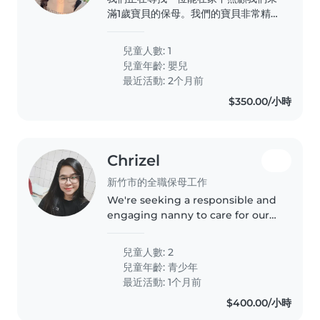
滿1歲寶貝的保母。我們的寶貝非常精
力充沛、好奇心強,而且非常熱情。 🐣
照顧內容與方式 - 協助寶寶餵奶、副食
兒童人數: 1
品、勤換尿布、水洗屁屁、清洗寶寶用
兒童年齡:
嬰兒
品 - 不使用3C產品與零食育兒,陪伴寶
最近活動: 2个月前
寶遊戲、閱讀、促進感官刺激、建立社
$350.00/小時
交互動與生活常規,適齡適性教導 - 每日
量體溫、觀察健康狀況,有異常能即時告
知 - 培養固定作息與良好生活習慣,協助
記錄寶寶日常作息與進食狀況..
Chrizel
新竹市的全職保母工作
We're seeking a responsible and
engaging nanny to care for our
two energetic teenage boys. Our
sons are sporty, friendly, and full
兒童人數: 2
of energy, so someone who
兒童年齡:
青少年
enjoys outdoor activities..
最近活動: 1个月前
$400.00/小時