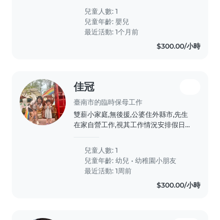
care for our friendly, playful, and
兒童人數: 1
intelligent baby at our home.
兒童年齡:
嬰兒
We'd love someone who speaks
最近活動: 1个月前
English, Mandarin,..
$300.00/小時
佳冠
臺南市的臨時保母工作
雙薪小家庭,無後援,公婆住外縣市,先生
在家自營工作,視其工作情況安排假日回
公婆家過夜。媽媽平日上班,小孩即將三
歲,目前幼幼班,無奈年紀越大假日在家
兒童人數: 1
越需要陪玩,可是媽媽長時間下來還要做
兒童年齡:
幼兒
•
幼稚園小朋友
家務,身心不堪負荷需要喘息,需要臨時
最近活動: 1周前
保母或陪玩保母,一個月幾次的假日時間
$300.00/小時
到府陪伴小孩。家中有玩具、故事書,偶
爾她可以自己玩。希望可長期配合,未來
可陪讀,時間跟希望待遇可以商量,媽媽
彈性配合,謝謝🙏