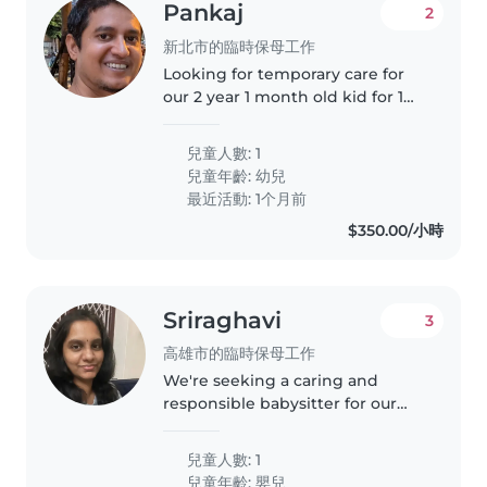
Pankaj
2
新北市的臨時保母工作
Looking for temporary care for
our 2 year 1 month old kid for 1
week for full 6-8 hours. Later we
continue requesting help in
兒童人數: 1
evenings on weekdays
兒童年齡:
幼兒
最近活動: 1个月前
$350.00/小時
Sriraghavi
3
高雄市的臨時保母工作
We're seeking a caring and
responsible babysitter for our
energetic and curious baby. Our
6 month old loves to play and
兒童人數: 1
explore, so someone with a
兒童年齡:
嬰兒