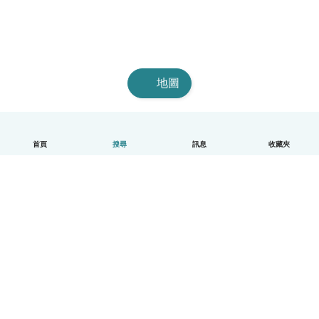
地圖
首頁
搜尋
訊息
收藏夾
中文（繁體）
平台運作說明
幫助
條款與隱私政策
價格
公司資訊
Babysits 企業專區
社群規範