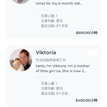
time) for my 6 month old
daughter . My wife will be
available at home. She just
兒童人數: 1
needs some assistance to take
兒童年齡:
嬰兒
care of the baby. My work place
最近活動: 2个月前
is very..
$600.00/小時
Viktoria
竹北的臨時保母工作
Hello, I'm Viktoria. I'm a mother
of little girl Lia. She is now 2
month. We are living in Zhubei ,
we moved to Taiwan for 3 years
兒童人數: 1
now. I'm looking for babysitter
兒童年齡:
嬰兒
who can help me with..
最近活動: 2个月前
$400.00/小時