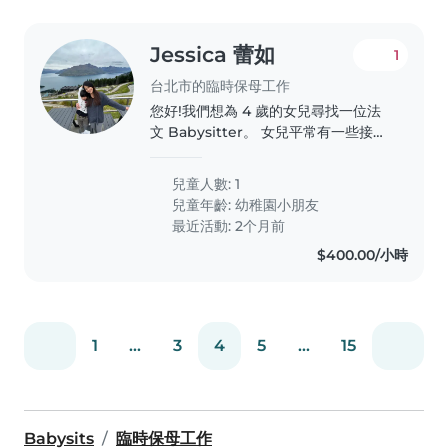
Jessica 蕾如
1
台北市的臨時保母工作
您好!我們想為 4 歲的女兒尋找一位法
文 Babysitter。 女兒平常有一些接觸
法語的機會,也有點基礎。我們不追求死
記硬背的語法教學,而是希望透過讀繪
兒童人數: 1
本、唱兒歌、玩遊戲等生活互動,讓她邊
兒童年齡:
幼稚園小朋友
玩邊自然用法文溝通、培養語感。希望
最近活動: 2个月前
找一位有耐心、有活力的姐姐!歡迎私
$400.00/小時
訊聊聊配合時間與時薪,謝謝! Hi! I'm
looking for a French-speaking..
1
...
3
4
5
...
15
Babysits
臨時保母工作