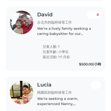
David
8
台北市的臨時保母工作
We're a lively family seeking a
caring babysitter for our
energetic 7-year-old who loves
sports and exploring. Our ideal
兒童人數: 1
candidate is comfortable with
兒童年齡:
小學生
our one cockateil and helping..
最近活動: 1个月前
$500.00/小時
Lucia
桃園區的臨時保母工作
We're seeking a warm,
experienced Nanny,
Childminder, or Babysitter to