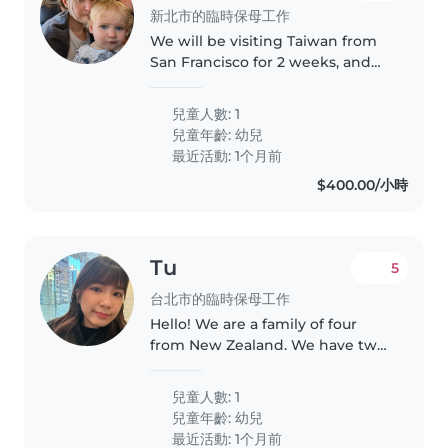
新北市的臨時保母工作
We will be visiting Taiwan from
San Francisco for 2 weeks, and
need a babysitter for my 1.5 year
old girl m-f during the day.
兒童人數: 1
兒童年齡:
幼兒
最近活動: 1个月前
$400.00/小時
Tu
5
台北市的臨時保母工作
Hello! We are a family of four
from New Zealand. We have two
young boys, aged 3 and 2. They
are friendly, curious, and enjoy
兒童人數: 1
books, outdoor play, and creative
兒童年齡:
幼兒
activities. We are looking..
最近活動: 1个月前